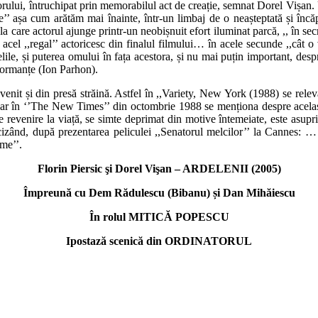
orului, întruchipat prin memorabilul act de creație, semnat Dorel Vișan. 
uie’’ așa cum arătăm mai înainte, într-un limbaj de o neașteptată și încă
care actorul ajunge printr-un neobișnuit efort iluminat parcă, ,, în secret
cel ,,regal’’ actoricesc din finalul filmului… în acele secunde ,,cât o 
ile, și puterea omului în fața acestora, și nu mai puțin important, despre 
rformanțe (Ion Parhon).
enit și din presă străină. Astfel în ,,Variety, New York (1988) se releva
,iar în ‘’The New Times’’ din octombrie 1988 se menționa despre acelaș
evenire la viață, se simte deprimat din motive întemeiate, este asuprit, 
cizând, după prezentarea peliculei ,,Senatorul melcilor’’ la Cannes: … 
me’’.
Florin Piersic şi Dorel Vişan – ARDELENII (2005)
Împreună cu Dem Rădulescu (Bibanu) și Dan Mihăiescu
În rolul MITICĂ POPESCU
Ipostază scenică din ORDINATORUL