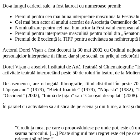
De-a lungul carierei sale, a fost laureat cu numeroase premii:
Premiul pentru cea mai bună interpretare masculină la Festival
Cel mai bun actor al anului acordat de Asociația Oamenilor de 
Nominalizare pentru cel mai bun actor la Festivalul european al
Premiul pentru interpretare masculină pentru rolul din „Senatoru
Premiul de Excelență la TIFF pentru activitatea sa neîntreruptă î
Actorul Dorel Vișan a fost decorat la 30 mai 2002 cu Ordinul național S
personajelor interpretate în filme, dar și pe scenă, cu prilejul celebrăr
Dorel Vișan a absolvit Institutul de Artă Teatrală și Cinematografie 
activitate teatrală interpretând peste 50 de roluri în teatru, de la Mol
De asemenea, are o bogată filmografie, fiind distribuit în peste 70 
Lăpușneanu” (1979), ”Bietul Ioanide” (1979), ”Năpasta” (1982), ”P
”Occident” (2002), ”Inimă de țigan” sau ”Cocoșul decapitat” (2008).
În paralel cu activitatea sa artistică de pe scenă și din filme, a fost ș
“Credința mea, pe care o propovăduiesc pe unde pot, este că un a
seama norocului. […] Poate singurul meu regret este cel pe care
priceput să trăiesc.”