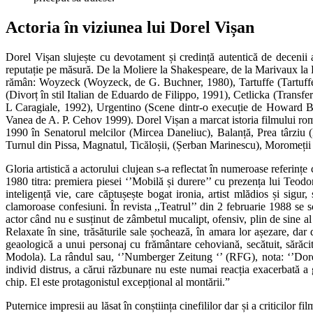
Actoria în viziunea lui Dorel Vișan
Dorel Vișan slujește cu devotament și credință autentică de decenii a
reputație pe măsură. De la Moliere la Shakespeare, de la Marivaux la Bu
rămân: Woyzeck (Woyzeck, de G. Buchner, 1980), Tartuffe (Tartuffe
(Divorț în stil Italian de Eduardo de Filippo, 1991), Cetlicka (Trans
L Caragiale, 1992), Urgentino (Scene dintr-o execuție de Howard B
Vanea de A. P. Cehov 1999). Dorel Vișan a marcat istoria filmului rom
1990 în Senatorul melcilor (Mircea Daneliuc), Balanță, Prea târziu
Turnul din Pissa, Magnatul, Ticăloșii, (Șerban Marinescu), Moromeții
Gloria artistică a actorului clujean s-a reflectat în numeroase referințe
1980 titra: premiera piesei ‘’Mobilă și durere’’ cu prezența lui Teodor
inteligență vie, care căptușește bogat ironia, artist mlădios și sigur
clamoroase confesiuni. În revista ,,Teatrul’’ din 2 februarie 1988 se
actor când nu e susținut de zâmbetul mucalipt, ofensiv, plin de sine al
Relaxate în sine, trăsăturile sale șochează, în amara lor așezare, da
geaologică a unui personaj cu frământare cehoviană, secătuit, sărăcit 
Modola). La rândul sau, ‘’Numberger Zeitung ‘’ (RFG), nota: ‘’Dorel 
individ distrus, a cărui răzbunare nu este numai reacția exacerbată a 
chip. El este protagonistul excepțional al montării.”
Puternice impresii au lăsat în conștiința cinefililor dar și a criticilo