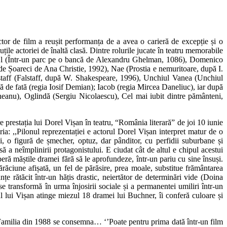
ctor de film a reușit performanța de a avea o carieră de excepție și o
le actoriei de înaltă clasă. Dintre rolurile jucate în teatru memorabile
 El (Într-un parc pe o bancă de Alexandru Ghelman, 1086), Domenico
de Șoareci de Ana Christie, 1992), Nae (Prostia e nemuritoare, după I.
taff (Falstaff, după W. Shakespeare, 1996), Unchiul Vanea (Unchiul
 de fată (regia Iosif Demian); Iacob (regia Mircea Daneliuc), iar după
eanu), Oglindă (Sergiu Nicolaescu), Cel mai iubit dintre pământeni,
re prestația lui Dorel Vișan în teatru, “România literară” de joi 10 iunie
ria: ,,Pilonul reprezentației e actorul Dorel Vișan interpret matur de o
pii, o figură de șmecher, optuz, dar pânditor, cu perfidii suburbane și
a neîmplinirii protagonistului. E ciudat cât de altul e chipul acestui
eră măștile dramei fără să le aprofundeze, într-un pariu cu sine însuși.
răciune afișată, un fel de părăsire, prea moale, substitue frământarea
țe rătăcit într-un hățis drastic, neiertător de determinări vide (Doina
transformă în urma înjosirii sociale și a permanentei umiliri într-un
ul lui Vișan atinge miezul 18 dramei lui Buchner, îi conferă culoare și
ista Familia din 1988 se consemna… ‘’Poate pentru prima dată într-un film