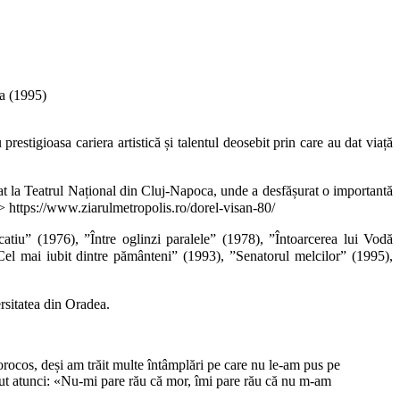
ța (1995)
estigioasa cariera artistică și talentul deosebit prin care au dat viață
at la Teatrul Național din Cluj-Napoca, unde a desfășurat o importantă
s > https://www.ziarulmetropolis.ro/dorel-visan-80/
catiu” (1976), ”Între oglinzi paralele” (1978), ”Întoarcerea lui Vodă
l mai iubit dintre pământeni” (1993), ”Senatorul melcilor” (1995),
ersitatea din Oradea.
orocos, deși am trăit multe întâmplări pe care nu le-am pus pe
cut atunci: «Nu-mi pare rău că mor, îmi pare rău că nu m-am