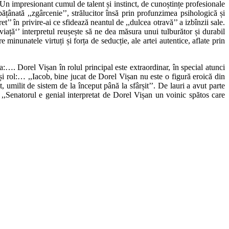
Un impresionant cumul de talent și instinct, de cunoștințe profesionale
pățânată ,,zgârcenie’’, strălucitor însă prin profunzimea psihologică și
’’ în privire-ai ce sfidează neantul de ,,dulcea otravă’’ a izbînzii sale.
viață‘’ interpretul reușește să ne dea măsura unui tulburător și durabil
minunatele virtuți și forța de seducție, ale artei autentice, aflate prin
:…. Dorel Vișan în rolul principal este extraordinar, în special atunci
i rol:… ,,Iacob, bine jucat de Dorel Vișan nu este o figură eroică din
umilit de sistem de la început până la sfârșit’’. De lauri a avut parte
,,Senatorul e genial interpretat de Dorel Vișan un voinic spătos care