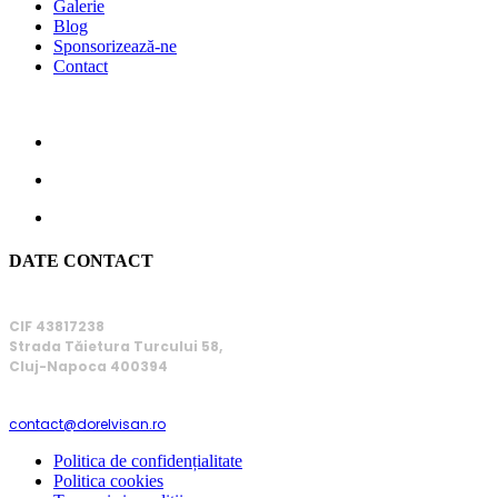
Galerie
Blog
Sponsorizează-ne
Contact
DATE CONTACT
FUNDAȚIA DOREL VIȘAN
CIF 43817238
Strada Tăietura Turcului 58,
Cluj-Napoca 400394
EMAIL
contact@dorelvisan.ro
Politica de confidențialitate
Politica cookies