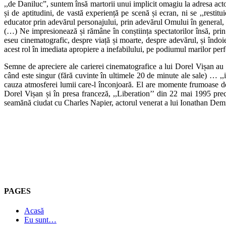
,,de Daniluc”, suntem însă martorii unui implicit omagiu la adresa act
și de aptitudini, de vastă experiență pe scenă și ecran, ni se ,,restit
educator prin adevărul personajului, prin adevărul Omului în general, la 
(…) Ne impresionează și rămâne în conștiința spectatorilor însă, prin a
eseu cinematografic, despre viață și moarte, despre adevărul, și îndoiel
acest rol în imediata apropiere a inefabilului, pe podiumul marilor pe
Semne de apreciere ale carierei cinematografice a lui Dorel Vișan au v
când este singur (fără cuvinte în ultimele 20 de minute ale sale) … ,
cauza atmosferei lumii care-l înconjoară. El are momente frumoase de r
Dorel Vișan și în presa franceză, ,,Liberation’’ din 22 mai 1995 pre
seamănă ciudat cu Charles Napier, actorul venerat a lui Ionathan Dem
PAGES
Acasă
Eu sunt…