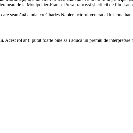
ranean de la Montpellier-Franța. Presa franceză și criticii de film l-au e
, care seamănă ciudat cu Charles Napier, actorul venerat al lui Jonathan
ui. Acest rol ar fi putut foarte bine să-i aducă un premiu de interpretare
 Sistem nervos (2005). În paralel cu activitatea sa artistică de pe sc
cian Blaga” din Cluj, precum și profesor la Universitatea din Ora
Dorel Vișan
- cadru din filmul
“Cel mai iubit dintre pământeni”
Dorel Vișan
- cadru din filmul
“Moromeții”
Dorel Vișan
- cadru din filmul
“Senatorul melcilor”
Dorel Vișan
- cadru din filmul
“Magnatul”