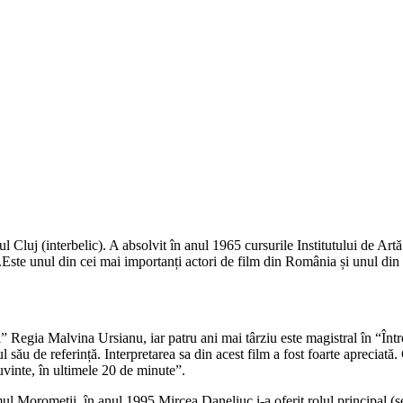
ul Cluj (interbelic). A absolvit în anul 1965 cursurile Institutului de Ar
j.Este unul din cei mai importanți actori de film din România și unul din 
” Regia Malvina Ursianu, iar patru ani mai târziu este magistral în “Într
olul său de referință. Interpretarea sa din acest film a fost foarte aprecia
uvinte, în ultimele 20 de minute”.
ul Moromeții, în anul 1995 Mircea Daneliuc i-a oferit rolul principal (se