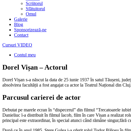
Scriitorul
Sfătuitorul
Omul
Galerie
Blog
Sponsorizează-ne
Contact
Cursuri VIDEO
Contul meu
Dorel Vișan – Actorul
Dorel Vișan s-a născut la data de 25 iunie 1937 în satul Tăușeni, județ
absolvirea facultății a fost angajat ca actor la Teatrul Național din Clu
Parcusul carierei de actor
Debutat pe marele ecran în “dispecerul” din filmul “Trecatoarele iubiri
Danieliuc l-a distribuit în filmul Iacob, film în care Vișan a realizat r
principal este extraordinar, în special atunci când rămâne singur,fără c
După ce în anul 1985, Stere Gulea i-a oferit rolul Tudor Bălosu în film