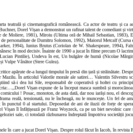
rta teatrală și cinematografică românească. Ca actor de teatru și ca a
chner, Dorel Vișan a demonstrat un rafinat talent de comediant și virtuți
 de Moliere, 1981), Miroiu (Ultima oră de Mihail Sebastian, 1983),
fer de personalitate de Dumitru Solomon, 1992), Maiorul Metcalf (Cursa 
arker, 1994), Iunius Brutus (Coriolan de W. Shakespeare, 1994), Fals
ânesc în mod decisiv. Înainte de 1990 a jucat în filme precum O lacrimă
 (Lucian Pintilie), Undeva în est, Un bulgăre de humă (Nicolae Mărgin
 și Vulpe Vânător (Stere Gulea).
 critice apărute de-a lungul timpului în presă din țară și străinătate. Desp
 Mazilu. În articolul Valorile morale ale satirei… Valentin Silvestru sc
, știind să-i dea lui Sile, responsabil de coperativă și holtei cu princi
 scria:…,,Dorel Vișan expune de la început masca sumbră și morocănoasă 
 comicului ! Posac, monoton, de asta dată, dar nou iarăși nou, el descop
r drama reală, tensionată, nu le încheagă, nu le muncește. Un fel de amă
în punctul 0 al startului. Deposedat de ani de iluzii de forțe de speran
Vișan îl înfățișează pe Franz Woyzeck, ca pe un biet nevolnic care se 
geloziei sale, ci totodată răzbunarea îndreptată împotriva societății joc
r filmele în care a jucat Dorel Vișan. Despre rolul făcut în Iacob, în rev