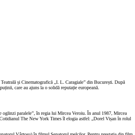
tă Teatrală și Cinematografică „I. L. Caragiale” din București. După
puținii, care au ajuns la o solidă reputație europeană.
e oglinzi paralele”, în regia lui Mircea Veroiu. În anul 1987, Mircea
tă. Cotidianul The New York Times îl elogia astfel: „Dorel Vișan în rolul
natorul Vârtosu) în filmul Senatorul melcilor. Pentru prestația din film