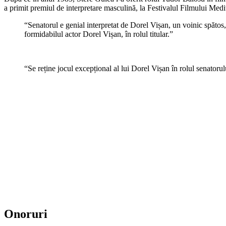
a primit premiul de interpretare masculină, la Festivalul Filmului Medite
“Senatorul e genial interpretat de Dorel Vișan, un voinic spătos
formidabilul actor Dorel Vișan, în rolul titular.”
“Se reține jocul excepțional al lui Dorel Vișan în rolul senatorul
În anii următori, Dorel Vișan a jucat în filmele Magnatul (2004) și
„Lu
Onoruri