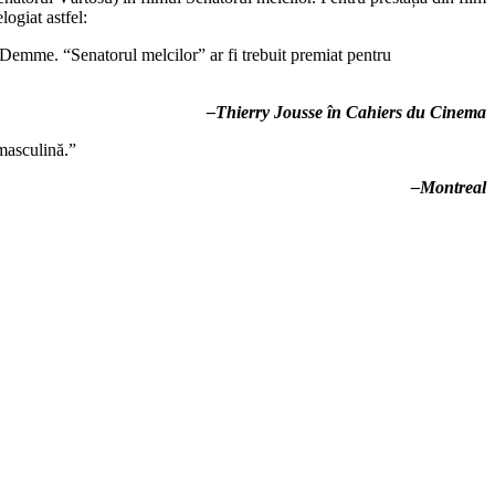
logiat astfel:
 Demme. “Senatorul melcilor” ar fi trebuit premiat pentru
–Thierry Jousse în Cahiers du Cinema
 masculină.”
–Montreal
ena Teatrului din Cluj și din filme, a fost și director al Teatrului
dea.