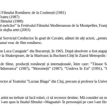
ul Filmului Românesc de la Costinești (1981)
Teatru (1987)
 filmului (1988)
l melcilor” la Festivalul Filmului Mediteranean de la Montpellier, Fran
n slujba artei (2003)
erviciul Credincios în grad de Cavaler, alături de alți actori, „pentru pr
ii unui veac de film românesc.
”Ion Luca Caragiale” din București, în 1965. După absolvire a fost angaj
iere la Shakespeare, de la Marivaux la Buchner.Citiți în Ziarul Metropoli
de filme, producții românești și internaționale, între care: ”Tănase S
ădureanca” (1987), ”Moromeții” (1987), ”Undeva în Est” (1991), ”Ce
i director al Teatrului ”Lucian Blaga” din Cluj, precum și profesor la Univ
rtist nu trebuie să facă roluri, ci să recreeze destine. Mă consider un n
 l-am spus la finalul filmului «Magnatul» în personajul pe care l-am fă