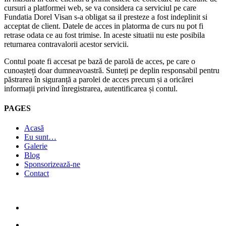
cursuri a platformei web, se va considera ca serviciul pe care
Fundatia Dorel Visan s-a obligat sa il presteze a fost indeplinit si
acceptat de client. Datele de acces in platorma de curs nu pot fi
retrase odata ce au fost trimise. In aceste situatii nu este posibila
returnarea contravalorii acestor servicii.
Contul poate fi accesat pe bază de parolă de acces, pe care o
cunoașteți doar dumneavoastră. Sunteți pe deplin responsabil pentru
păstrarea în siguranță a parolei de acces precum și a oricărei
informații privind înregistrarea, autentificarea și contul.
PAGES
Acasă
Eu sunt…
Galerie
Blog
Sponsorizează-ne
Contact