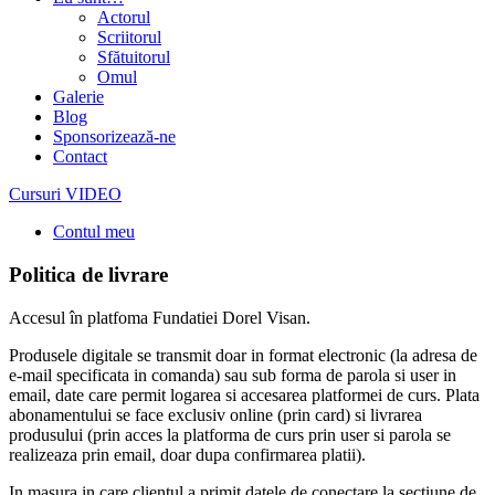
Actorul
Scriitorul
Sfătuitorul
Omul
Galerie
Blog
Sponsorizează-ne
Contact
Cursuri VIDEO
Contul meu
Politica de livrare
Accesul în platfoma Fundatiei Dorel Visan.
Produsele digitale se transmit doar in format electronic (la adresa de
e-mail specificata in comanda) sau sub forma de parola si user in
email, date care permit logarea si accesarea platformei de curs. Plata
abonamentului se face exclusiv online (prin card) si livrarea
produsului (prin acces la platforma de curs prin user si parola se
realizeaza prin email, doar dupa confirmarea platii).
In masura in care clientul a primit datele de conectare la sectiune de