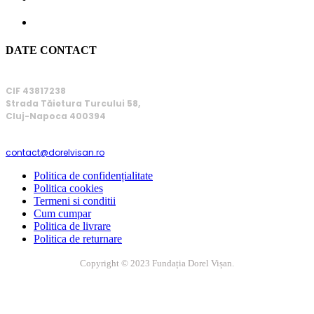
DATE CONTACT
FUNDAȚIA DOREL VIȘAN
CIF 43817238
Strada Tăietura Turcului 58,
Cluj-Napoca 400394
EMAIL
contact@dorelvisan.ro
Politica de confidențialitate
Politica cookies
Termeni si conditii
Cum cumpar
Politica de livrare
Politica de returnare
Copyright © 2023 Fundația Dorel Vișan.