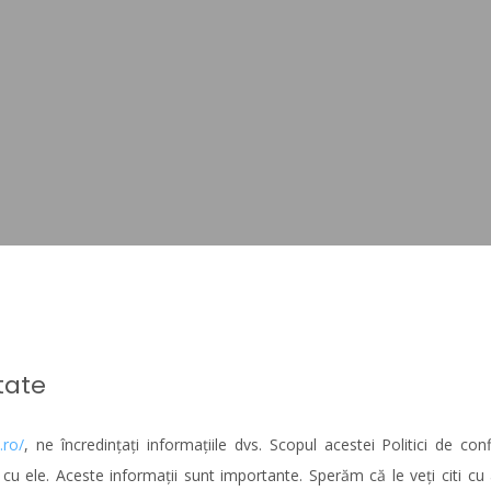
itate
.ro/
, ne încredințați informațiile dvs. Scopul acestei Politici de con
 ele. Aceste informații sunt importante. Sperăm că le veți citi cu ate