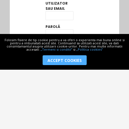
UTILIZATOR
SAU EMAIL
PAROLĂ
Folosim fisiere de tip cookie pentru a va oferi o experienta mai buna online si
pentru a imbunatati acest site. Continuand sa utilizati acest site, va dati
consimtamantul asupra utilizarii cookie-urilor. Pentru mai multe informatii
accesati:
„Termeni si conditii”
si
„Politica cookies”
ȚINE-MĂ
MINTE
ACCEPT COOKIES