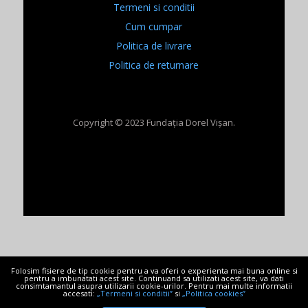
Termeni si conditii
Cum cumpar
Politica de livrare
Politica de returnare
Copyright © 2023 Fundația Dorel Vișan.
Folosim fisiere de tip cookie pentru a va oferi o experienta mai buna online si
pentru a imbunatati acest site. Continuand sa utilizati acest site, va dati
consimtamantul asupra utilizarii cookie-urilor. Pentru mai multe informatii
accesati:
„Termeni si conditii”
si
„Politica cookies”