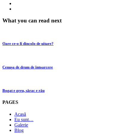
What you can read next
Oare ce-o fi dincolo de uitare?
Cenușa de drum de întoarcere
Bogat e greu, sărac e rău
PAGES
Acasă
Eu sunt…
Galerie
Blog