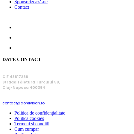
Sponsorizează-ne
Contact
DATE CONTACT
FUNDAȚIA DOREL VIȘAN
CIF 43817238
Strada Tăietura Turcului 58,
Cluj-Napoca 400394
EMAIL
contact@dorelvisan.ro
Politica de confidențialitate
Politica cookies
Termeni si conditii
Cum cumpar