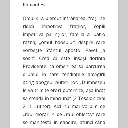
Pământesc…
Omul și-a pierdut înfrânarea, frații se
ridică împotriva fraților, copiii
împotriva părinților, familia a luat-o
razna, „omul haosului” despre care
vorbește Sfântul apostol Pavel „a
sosit”. Cred că este însăși dorința
Providenței ca omenirea să parcurgă
drumul în care tendințele amăgirii
ating apogeul puterii lor. „Dumnezeu
le va trimite erori puternice, așa încât
să creadă în minciună” (2 Tesaloniceni
2,11 Luther). Aici nu mai vorbim de
„răul moral”, ci de „răul obiectiv” care
se manifestă în gândire, atunci când