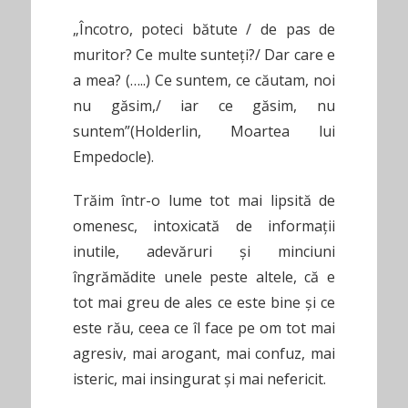
„Încotro, poteci bătute / de pas de
muritor? Ce multe sunteți?/ Dar care e
a mea? (…..) Ce suntem, ce căutam, noi
nu găsim,/ iar ce găsim, nu
suntem”(Holderlin, Moartea lui
Empedocle).
Trăim într-o lume tot mai lipsită de
omenesc, intoxicată de informații
inutile, adevăruri și minciuni
îngrămădite unele peste altele, că e
tot mai greu de ales ce este bine și ce
este rău, ceea ce îl face pe om tot mai
agresiv, mai arogant, mai confuz, mai
isteric, mai insingurat și mai nefericit.