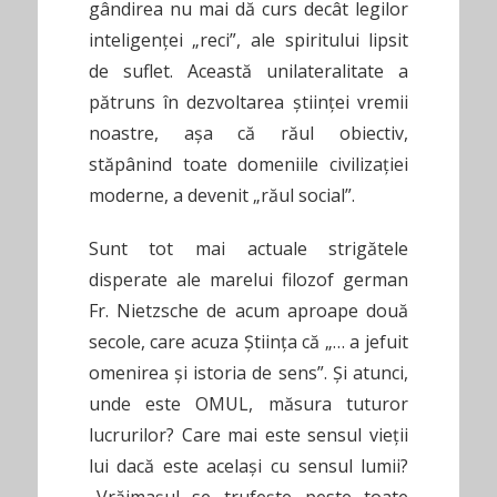
gândirea nu mai dă curs decât legilor
inteligenței „reci”, ale spiritului lipsit
de suflet. Această unilateralitate a
pătruns în dezvoltarea științei vremii
noastre, așa că răul obiectiv,
stăpânind toate domeniile civilizației
moderne, a devenit „răul social”.
Sunt tot mai actuale strigătele
disperate ale marelui filozof german
Fr. Nietzsche de acum aproape două
secole, care acuza Știința că „… a jefuit
omenirea și istoria de sens”. Și atunci,
unde este OMUL, măsura tuturor
lucrurilor? Care mai este sensul vieții
lui dacă este același cu sensul lumii?
„Vrăjmașul se trufește peste toate