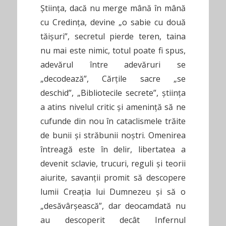
Știința, dacă nu merge mână în mână
cu Credința, devine „o sabie cu două
tăișuri”, secretul pierde teren, taina
nu mai este nimic, totul poate fi spus,
adevărul între adevăruri se
„decodează”, Cărțile sacre „se
deschid”, „Bibliotecile secrete”, știința
a atins nivelul critic și amenință să ne
cufunde din nou în cataclismele trăite
de bunii și străbunii noștri. Omenirea
întreagă este în delir, libertatea a
devenit sclavie, trucuri, reguli și teorii
aiurite, savanții promit să descopere
lumii Creația lui Dumnezeu și să o
„desăvârșească”, dar deocamdată nu
au descoperit decât Infernul