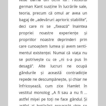
german Kant susţine în lucrările sale,
teoria, precum că omul ar avea un
bagaj de „adevăruri aprioric stabilite“,
deci care ni se „fixează” înaintea
propriei noastre experienţe şi
propriilor noastre deprinderi prin
care cunoaştem lumea şi avem senti-
mentul existenţei. Numai că viaţa nu
se potriveşte cu ce „ni s-a pus în
desagă”. Alte lucruri ne ocupă
gândurile şi această contradicţie
repede ne descumpăneşte, şi chiar ne
înfricoşează, cum zice Hamlet în
vestitul monolog „A fi sau a nu fi …
astfel mişei pe toţi ne face gândul. Şi
astfel al hotărârii proaspăt chip se