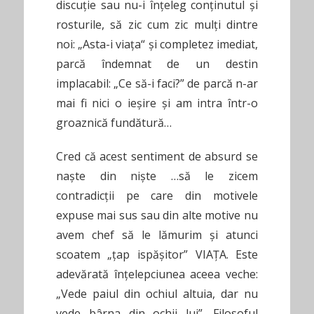
discuţie sau nu-i înţeleg conţinutul şi
rosturile, să zic cum zic mulţi dintre
noi: „Asta-i viaţa“ şi completez imediat,
parcă îndemnat de un destin
implacabil: „Ce să-i faci?” de parcă n-ar
mai fi nici o ieşire şi am intra într-o
groaznică fundătură…
Cred că acest sentiment de absurd se
naşte din nişte …să le zicem
contradicţii pe care din motivele
expuse mai sus sau din alte motive nu
avem chef să le lămurim şi atunci
scoatem „ţap ispăşitor” VIAŢA. Este
adevărată înţelepciunea aceea veche:
„Vede paiul din ochiul altuia, dar nu
vede bârna din ochii lui”. Filosoful